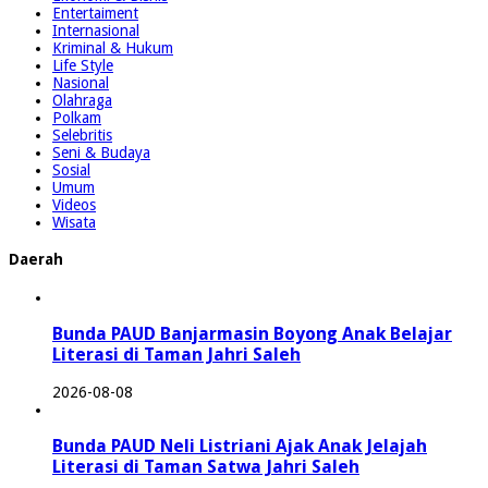
Entertaiment
Internasional
Kriminal & Hukum
Life Style
Nasional
Olahraga
Polkam
Selebritis
Seni & Budaya
Sosial
Umum
Videos
Wisata
Daerah
Bunda PAUD Banjarmasin Boyong Anak Belajar
Literasi di Taman Jahri Saleh
2026-08-08
Bunda PAUD Neli Listriani Ajak Anak Jelajah
Literasi di Taman Satwa Jahri Saleh