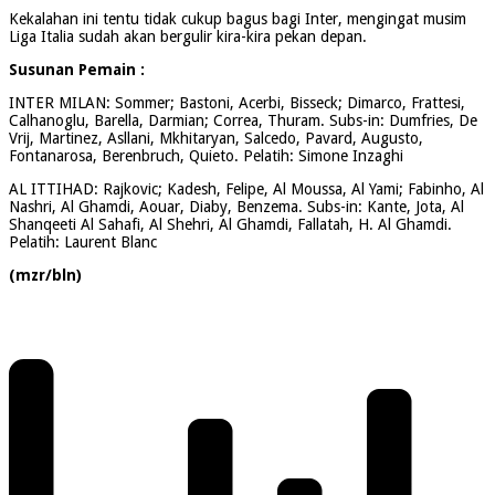
Kekalahan ini tentu tidak cukup bagus bagi Inter, mengingat musim
Liga Italia sudah akan bergulir kira-kira pekan depan.
Susunan Pemain :
INTER MILAN: Sommer; Bastoni, Acerbi, Bisseck; Dimarco, Frattesi,
Calhanoglu, Barella, Darmian; Correa, Thuram. Subs-in: Dumfries, De
Vrij, Martinez, Asllani, Mkhitaryan, Salcedo, Pavard, Augusto,
Fontanarosa, Berenbruch, Quieto. Pelatih: Simone Inzaghi
AL ITTIHAD: Rajkovic; Kadesh, Felipe, Al Moussa, Al Yami; Fabinho, Al
Nashri, Al Ghamdi, Aouar, Diaby, Benzema. Subs-in: Kante, Jota, Al
Shanqeeti Al Sahafi, Al Shehri, Al Ghamdi, Fallatah, H. Al Ghamdi.
Pelatih: Laurent Blanc
(mzr/bln)