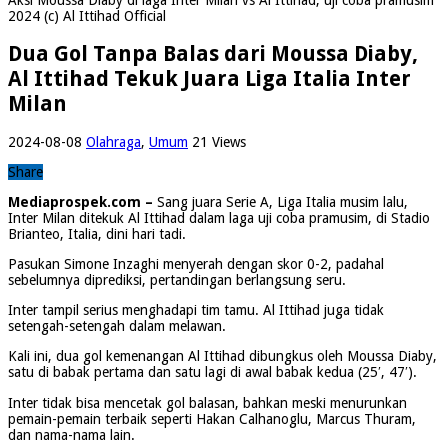
2024 (c) Al Ittihad Official
Dua Gol Tanpa Balas dari Moussa Diaby,
Al Ittihad Tekuk Juara Liga Italia Inter
Milan
2024-08-08
Olahraga
,
Umum
21 Views
Share
Mediaprospek.com –
Sang juara Serie A, Liga Italia musim lalu,
Inter Milan ditekuk Al Ittihad dalam laga uji coba pramusim, di Stadio
Brianteo, Italia, dini hari tadi.
Pasukan Simone Inzaghi menyerah dengan skor 0-2, padahal
sebelumnya diprediksi, pertandingan berlangsung seru.
Inter tampil serius menghadapi tim tamu. Al Ittihad juga tidak
setengah-setengah dalam melawan.
Kali ini, dua gol kemenangan Al Ittihad dibungkus oleh Moussa Diaby,
satu di babak pertama dan satu lagi di awal babak kedua (25′, 47′).
Inter tidak bisa mencetak gol balasan, bahkan meski menurunkan
pemain-pemain terbaik seperti Hakan Calhanoglu, Marcus Thuram,
dan nama-nama lain.