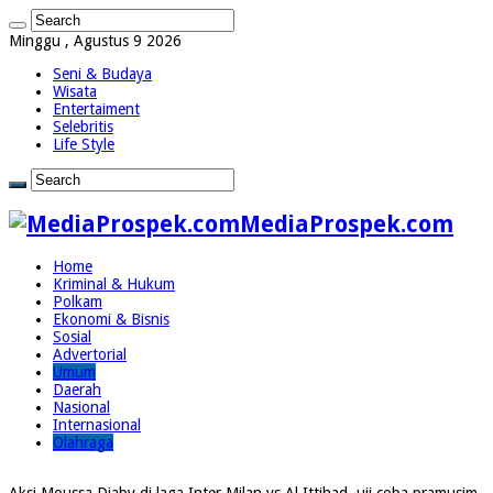
Minggu , Agustus 9 2026
Seni & Budaya
Wisata
Entertaiment
Selebritis
Life Style
MediaProspek.com
Home
Kriminal & Hukum
Polkam
Ekonomi & Bisnis
Sosial
Advertorial
Umum
Daerah
Nasional
Internasional
Olahraga
Aksi Moussa Diaby di laga Inter Milan vs Al Ittihad, uji coba pramusim