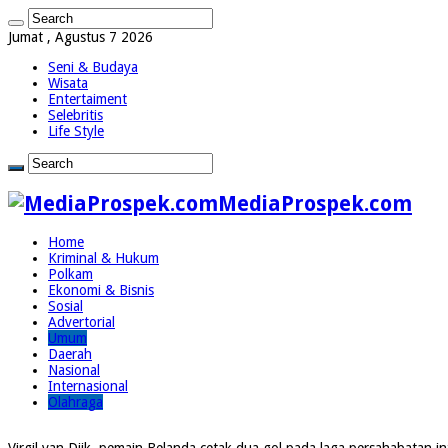
Jumat , Agustus 7 2026
Seni & Budaya
Wisata
Entertaiment
Selebritis
Life Style
MediaProspek.com
Home
Kriminal & Hukum
Polkam
Ekonomi & Bisnis
Sosial
Advertorial
Umum
Daerah
Nasional
Internasional
Olahraga
Virgil van Dijk, pemain Belanda cetak dua gol pada laga persahabatan 