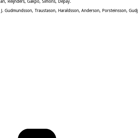
man, Reijnders, Gakpo, Simons, Depay.
on; J. Gudmunds­son, Traustason, Haraldsson, Anderson, Porsteinsson, Gud