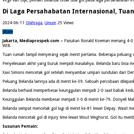
Di Laga Persahabatan Internasional, Tuan
2024-06-11
Olahraga
,
Umum
25 Views
Share
Jakarta, Mediaprospek.com –
Pasukan Ronald Koeman menang 4-0 kala
WIB.
Tuan rumah tampil menyerang sejak menit pertama. Beberapa peluang 
Penyelesaian akhir yang buruk menjadi masalahya. Belanda baru bisa m
Xavi Simons mencetak gol setelah menyambar umpan sundulan dari Den
Peluang Belanda lainnya ada di menit ke-39. Sebuah percobaan dilep
Belanda berhasil memperbesar keunggulan menjadi 2-0 saat babak kedua 
Keunggulan Belanda membesar menjadi 3-0 di menit ke-79. Donyell Mal
Belanda sempat mencetak gol lagi di menit ke-81 lewat Depay. Wasit men
Belanda mencetak gol di injury time lewat Wout Weghorst. Gol itu m
Susunan Pemain: