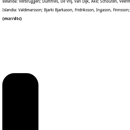
Belanda: Verbruggen; Dumfries, De Vrij, Van Dijk, Ake; Schouten, Veer
Islandia: Valdimarsson; Bjarki Bjarkason, Fridriksson, Ingason, Finnss
(mzr/dtc)