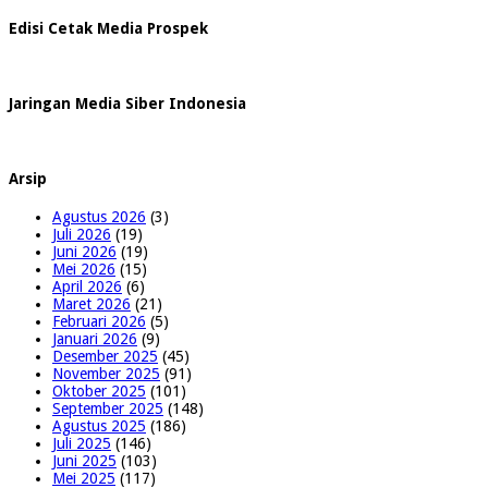
untuk:
Edisi Cetak Media Prospek
Jaringan Media Siber Indonesia
Arsip
Agustus 2026
(3)
Juli 2026
(19)
Juni 2026
(19)
Mei 2026
(15)
April 2026
(6)
Maret 2026
(21)
Februari 2026
(5)
Januari 2026
(9)
Desember 2025
(45)
November 2025
(91)
Oktober 2025
(101)
September 2025
(148)
Agustus 2025
(186)
Juli 2025
(146)
Juni 2025
(103)
Mei 2025
(117)