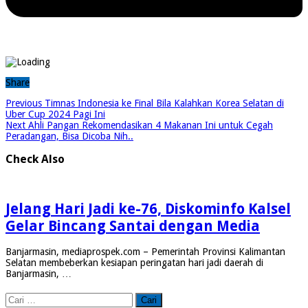
Share
Previous
Timnas Indonesia ke Final Bila Kalahkan Korea Selatan di
Uber Cup 2024 Pagi Ini
Next
Ahli Pangan Rekomendasikan 4 Makanan Ini untuk Cegah
Peradangan, Bisa Dicoba Nih..
Check Also
Jelang Hari Jadi ke-76, Diskominfo Kalsel
Gelar Bincang Santai dengan Media
Banjarmasin, mediaprospek.com – Pemerintah Provinsi Kalimantan
Selatan membeberkan kesiapan peringatan hari jadi daerah di
Banjarmasin, …
Cari