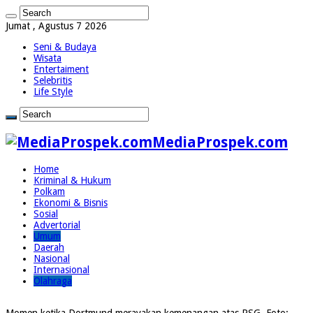
Jumat , Agustus 7 2026
Seni & Budaya
Wisata
Entertaiment
Selebritis
Life Style
MediaProspek.com
Home
Kriminal & Hukum
Polkam
Ekonomi & Bisnis
Sosial
Advertorial
Umum
Daerah
Nasional
Internasional
Olahraga
Momen ketika Dortmund merayakan kemenangan atas PSG. Foto: