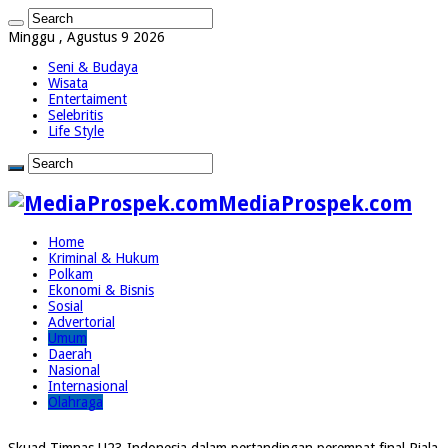
Minggu , Agustus 9 2026
Seni & Budaya
Wisata
Entertaiment
Selebritis
Life Style
MediaProspek.com
Home
Kriminal & Hukum
Polkam
Ekonomi & Bisnis
Sosial
Advertorial
Umum
Daerah
Nasional
Internasional
Olahraga
Skuad Timnas U23 Indonesia dalam pertandingan perempat final Piala