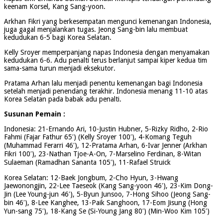
keenam Korsel, Kang Sang-yoon.
Arkhan Fikri yang berkesempatan mengunci kemenangan Indonesia,
juga gagal menjalankan tugas. Jeong Sang-bin lalu membuat
kedudukan 6-5 bagi Korea Selatan.
Kelly Sroyer memperpanjang napas Indonesia dengan menyamakan
kedudukan 6-6. Adu penalti terus berlanjut sampai kiper kedua tim
sama-sama turun menjadi eksekutor.
Pratama Arhan lalu menjadi penentu kemenangan bagi Indonesia
setelah menjadi penendang terakhir. Indonesia menang 11-10 atas
Korea Selatan pada babak adu penalti.
Susunan Pemain :
Indonesia: 21-Ernando Ari, 10-Justin Hubner, 5-Rizky Ridho, 2-Rio
Fahmi (Fajar Fathur 65′) (Kelly Sroyer 100′), 4-Komang Teguh
(Muhammad Ferarri 46′), 12-Pratama Arhan, 6-Ivar Jenner (Arkhan
Fikri 100′), 23-Nathan Tjoe-A-On, 7-Marselino Ferdinan, 8-Witan
Sulaeman (Ramadhan Sananta 105′), 11-Rafael Struick
Korea Selatan: 12-Baek Jongbum, 2-Cho Hyun, 3-Hwang
Jaewonongjin, 22-Lee Taeseok (Kang Sang-yoon 46′), 23-Kim Dong-
Jin (Lee Young-jun 46′), 5-Byun Junsoo, 7-Hong Sihoo (Jeong Sang-
bin 46′), 8-Lee Kanghee, 13-Paik Sanghoon, 17-Eom Jisung (Hong
Yun-sang 75′), 18-Kang Se (Si-Young Jang 80′) (Min-Woo Kim 105′)