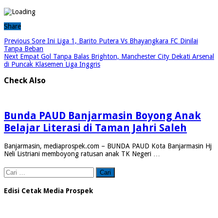
Share
Previous
Sore Ini Liga 1, Barito Putera Vs Bhayangkara FC Dinilai
Tanpa Beban
Next
Empat Gol Tanpa Balas Brighton, Manchester City Dekati Arsenal
di Puncak Klasemen Liga Inggris
Check Also
Bunda PAUD Banjarmasin Boyong Anak
Belajar Literasi di Taman Jahri Saleh
Banjarmasin, mediaprospek.com – BUNDA PAUD Kota Banjarmasin Hj
Neli Listriani memboyong ratusan anak TK Negeri …
Cari
untuk:
Edisi Cetak Media Prospek