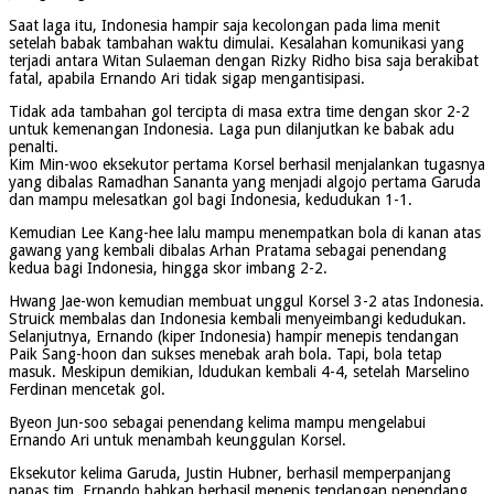
Saat laga itu, Indonesia hampir saja kecolongan pada lima menit
setelah babak tambahan waktu dimulai. Kesalahan komunikasi yang
terjadi antara Witan Sulaeman dengan Rizky Ridho bisa saja berakibat
fatal, apabila Ernando Ari tidak sigap mengantisipasi.
Tidak ada tambahan gol tercipta di masa extra time dengan skor 2-2
untuk kemenangan Indonesia. Laga pun dilanjutkan ke babak adu
penalti.
Kim Min-woo eksekutor pertama Korsel berhasil menjalankan tugasnya
yang dibalas Ramadhan Sananta yang menjadi algojo pertama Garuda
dan mampu melesatkan gol bagi Indonesia, kedudukan 1-1.
Kemudian Lee Kang-hee lalu mampu menempatkan bola di kanan atas
gawang yang kembali dibalas Arhan Pratama sebagai penendang
kedua bagi Indonesia, hingga skor imbang 2-2.
Hwang Jae-won kemudian membuat unggul Korsel 3-2 atas Indonesia.
Struick membalas dan Indonesia kembali menyeimbangi kedudukan.
Selanjutnya, Ernando (kiper Indonesia) hampir menepis tendangan
Paik Sang-hoon dan sukses menebak arah bola. Tapi, bola tetap
masuk. Meskipun demikian, ldudukan kembali 4-4, setelah Marselino
Ferdinan mencetak gol.
Byeon Jun-soo sebagai penendang kelima mampu mengelabui
Ernando Ari untuk menambah keunggulan Korsel.
Eksekutor kelima Garuda, Justin Hubner, berhasil memperpanjang
napas tim. Ernando bahkan berhasil menepis tendangan penendang