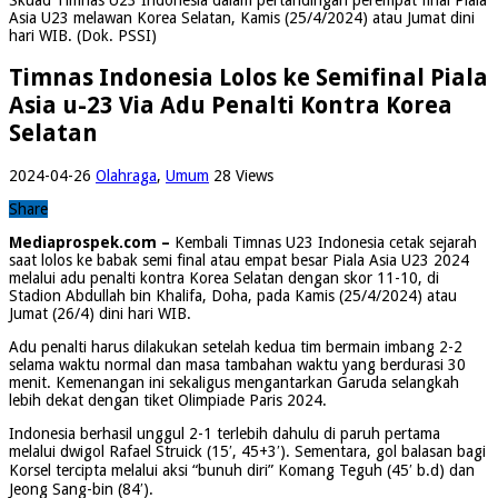
Asia U23 melawan Korea Selatan, Kamis (25/4/2024) atau Jumat dini
hari WIB. (Dok. PSSI)
Timnas Indonesia Lolos ke Semifinal Piala
Asia u-23 Via Adu Penalti Kontra Korea
Selatan
2024-04-26
Olahraga
,
Umum
28 Views
Share
Mediaprospek.com –
Kembali Timnas U23 Indonesia cetak sejarah
saat lolos ke babak semi final atau empat besar Piala Asia U23 2024
melalui adu penalti kontra Korea Selatan dengan skor 11-10, di
Stadion Abdullah bin Khalifa, Doha, pada Kamis (25/4/2024) atau
Jumat (26/4) dini hari WIB.
Adu penalti harus dilakukan setelah kedua tim bermain imbang 2-2
selama waktu normal dan masa tambahan waktu yang berdurasi 30
menit. Kemenangan ini sekaligus mengantarkan Garuda selangkah
lebih dekat dengan tiket Olimpiade Paris 2024.
Indonesia berhasil unggul 2-1 terlebih dahulu di paruh pertama
melalui dwigol Rafael Struick (15′, 45+3′). Sementara, gol balasan bagi
Korsel tercipta melalui aksi “bunuh diri” Komang Teguh (45′ b.d) dan
Jeong Sang-bin (84′).