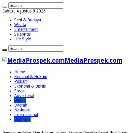
Sabtu , Agustus 8 2026
Seni & Budaya
Wisata
Entertaiment
Selebritis
Life Style
MediaProspek.com
Home
Kriminal & Hukum
Polkam
Ekonomi & Bisnis
Sosial
Advertorial
Umum
Daerah
Nasional
Internasional
Olahraga
Pemain andalan Manchester United, Marcus Rashford saat duel kuasi