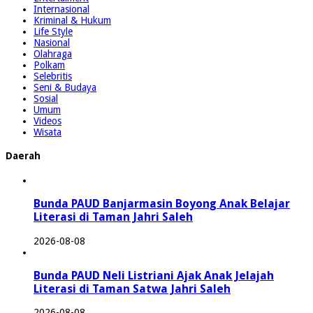
Internasional
Kriminal & Hukum
Life Style
Nasional
Olahraga
Polkam
Selebritis
Seni & Budaya
Sosial
Umum
Videos
Wisata
Daerah
Bunda PAUD Banjarmasin Boyong Anak Belajar
Literasi di Taman Jahri Saleh
2026-08-08
Bunda PAUD Neli Listriani Ajak Anak Jelajah
Literasi di Taman Satwa Jahri Saleh
2026-08-08