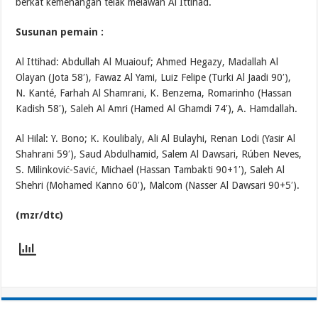
berkat kemenangan telak melawan Al Ittihad.
Susunan pemain :
Al Ittihad: Abdullah Al Muaiouf; Ahmed Hegazy, Madallah Al
Olayan (Jota 58′), Fawaz Al Yami, Luiz Felipe (Turki Al Jaadi 90′),
N. Kanté, Farhah Al Shamrani, K. Benzema, Romarinho (Hassan
Kadish 58′), Saleh Al Amri (Hamed Al Ghamdi 74′), A. Hamdallah.
Al Hilal: Y. Bono; K. Koulibaly, Ali Al Bulayhi, Renan Lodi (Yasir Al
Shahrani 59′), Saud Abdulhamid, Salem Al Dawsari, Rúben Neves,
S. Milinković-Savić, Michael (Hassan Tambakti 90+1′), Saleh Al
Shehri (Mohamed Kanno 60′), Malcom (Nasser Al Dawsari 90+5′).
(mzr/dtc)