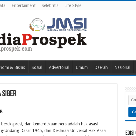
ata
Entertaiment
Selebritis
Life Style
nomi & Bisnis
Sosial
Advertorial
Umum
Daerah
Nasional
 Siber
R
erekspresi, dan kemerdekaan pers adalah hak asasi
ng-Undang Dasar 1945, dan Deklarasi Universal Hak Asasi
Edisi