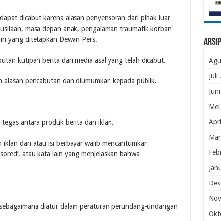
 dapat dicabut karena alasan penyensoran dari pihak luar
esusilaan, masa depan anak, pengalaman traumatik korban
ain yang ditetapkan Dewan Pers.
Arsip
butan kutipan berita dari media asal yang telah dicabut.
Agu
Juli
gan alasan pencabutan dan diumumkan kepada publik.
Jun
Mei
Apr
tegas antara produk berita dan iklan.
Mar
an iklan dan atau isi berbayar wajib mencantumkan
Feb
sponsored’, atau kata lain yang menjelaskan bahwa
Jan
Des
Nov
a sebagaimana diatur dalam peraturan perundang-undangan
Okt