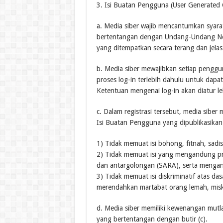
3. Isi Buatan Pengguna (User Generated
a. Media siber wajib mencantumkan syar
bertentangan dengan Undang-Undang No. 
yang ditempatkan secara terang dan jelas
b. Media siber mewajibkan setiap pengg
proses log-in terlebih dahulu untuk dap
Ketentuan mengenai log-in akan diatur leb
c. Dalam registrasi tersebut, media sibe
Isi Buatan Pengguna yang dipublikasikan
1) Tidak memuat isi bohong, fitnah, sadis
2) Tidak memuat isi yang mengandung pr
dan antargolongan (SARA), serta mengan
3) Tidak memuat isi diskriminatif atas da
merendahkan martabat orang lemah, miskin,
d. Media siber memiliki kewenangan mut
yang bertentangan dengan butir (c).