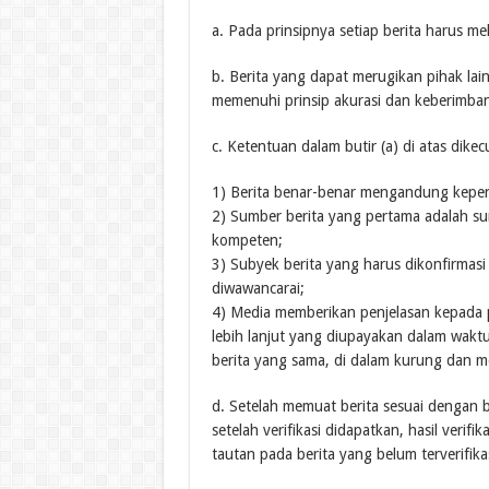
a. Pada prinsipnya setiap berita harus mela
b. Berita yang dapat merugikan pihak lai
memenuhi prinsip akurasi dan keberimba
c. Ketentuan dalam butir (a) di atas dikec
1) Berita benar-benar mengandung kepen
2) Sumber berita yang pertama adalah sum
kompeten;
3) Subyek berita yang harus dikonfirmasi
diwawancarai;
4) Media memberikan penjelasan kepada p
lebih lanjut yang diupayakan dalam waktu
berita yang sama, di dalam kurung dan 
d. Setelah memuat berita sesuai dengan bu
setelah verifikasi didapatkan, hasil veri
tautan pada berita yang belum terverifikas