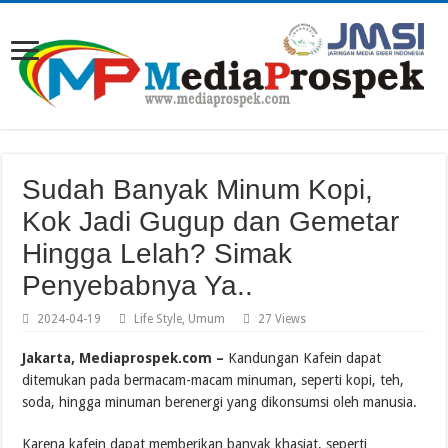
Sudah Banyak Minum Kopi,
Kok Jadi Gugup dan Gemetar
Hingga Lelah? Simak
Penyebabnya Ya..
2024-04-19
Life Style
,
Umum
27 Views
Jakarta, Mediaprospek.com –
Kandungan Kafein dapat
ditemukan pada bermacam-macam minuman, seperti kopi, teh,
soda, hingga minuman berenergi yang dikonsumsi oleh manusia.
Karena kafein dapat memberikan banyak khasiat, seperti